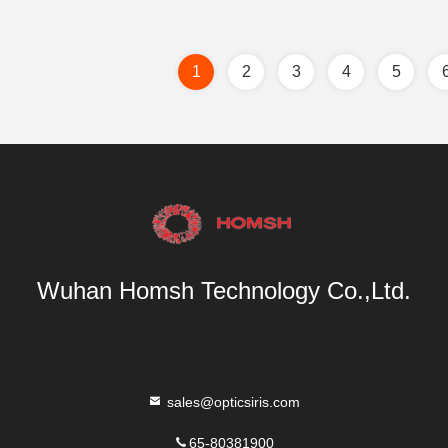
1
2
3
4
5
Wuhan Homsh Technology Co.,Ltd.
sales@opticsiris.com
65-80381900