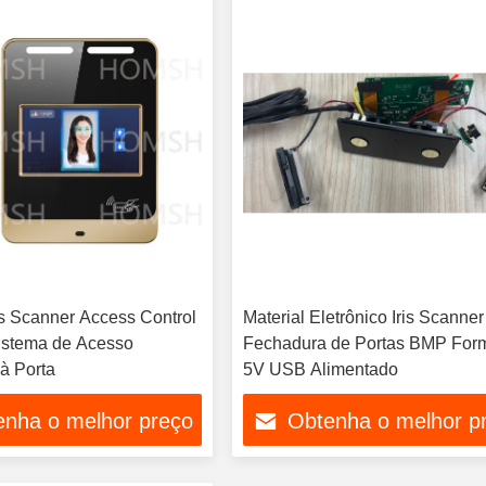
 Scanner Access Control
Material Eletrônico Iris Scanner
istema de Acesso
Fechadura de Portas BMP For
 à Porta
5V USB Alimentado
enha o melhor preço
Obtenha o melhor p