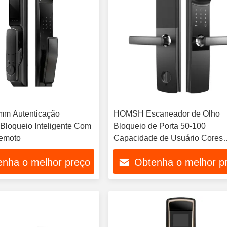
mm Autenticação
HOMSH Escaneador de Olho
 Bloqueio Inteligente Com
Bloqueio de Porta 50-100
Remoto
Capacidade de Usuário Cores
Prateadas
enha o melhor preço
Obtenha o melhor p