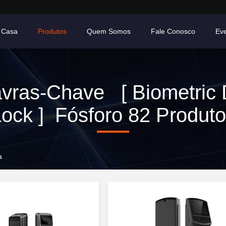
Casa
Produtos
Quem Somos
Fale Conosco
Ev
avras-Chave [ Biometric 
ock ] Fósforo 82 Produt
a