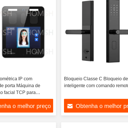
ométrica IP com
Bloqueio Classe C Bloqueio de
de porta Máquina de
inteligente com comando remot
ão facial TCP para
o
enha o melhor preço
Obtenha o melhor p