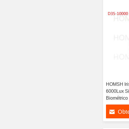
HOMSH Iris
6000Lux S
Biométrico
Obt