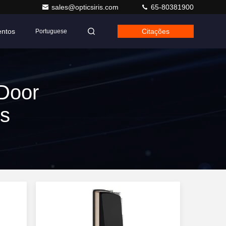
sales@opticsiris.com
65-80381900
entos
Citações
Portuguese
Door
os