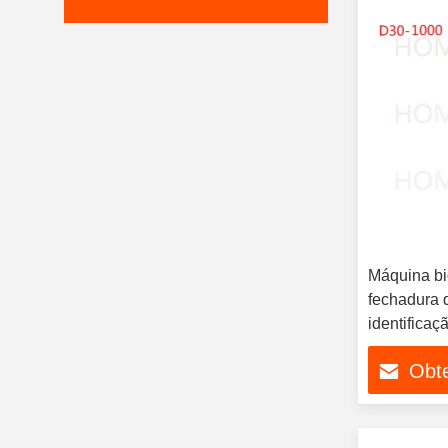
Máquina bi
fechadura 
identificaç
atendiment
Obt