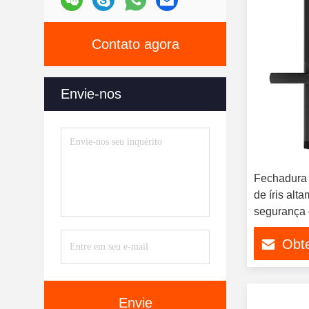
Contato agora
Envie-nos
Fechadura 
de íris al
segurança 
avançadas
Obt
Envie