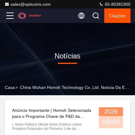
sales@opticsiris.com
65-80381900
Citações
Notícias
Casa
>
China Wuhan Homsh Technology Co.,Ltd. Notícia Da Empresa
Anúncio Importante | Homsh Selecionada
2026
para o Programa Chave de P&D da
08/04
Província de Hubei em 2026
I. Aviso Público Oficial Aviso Público sobre
Projetos Propostos do Primeiro Lote de
Programas Provinciais de Ciência e Tecnologia