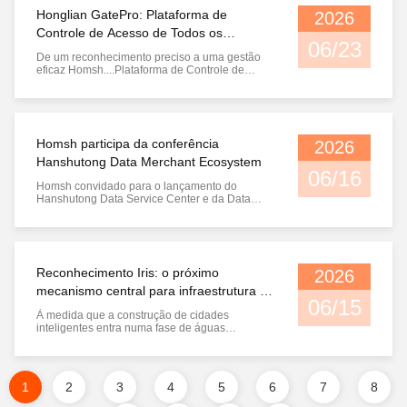
identidade a nível nacional. ...
Honglian GatePro: Plataforma de
2026
Controle de Acesso de Todos os
06/23
Domínios do Ecossistema Aberto lançada
De um reconhecimento preciso a uma gestão
oficialmente
eficaz Homsh....Plataforma de Controle de
Acesso de Todos os Domínios do Ecossistema
Aberto lançada oficialmente. Por mais de uma
década, a Homsh tem-se concentrado em
aperfeiçoar uma missão central: permitir que as
máquinas respondam com precisão à pergunta
Homsh participa da conferência
2026
...
Hanshutong Data Merchant Ecosystem
06/16
Homsh convidado para o lançamento do
Hanshutong Data Service Center e da Data
Merchant Ecosystem Conference Construindo
uma base sólida para segurança de dados com
reconhecimento Iris, co-criando um novo
ecossistema de circulação de dados em Wuhan
I. Grande inauguração do evento: começa
Reconhecimento Iris: o próximo
2026
oficialmente ...
mecanismo central para infraestrutura de
06/15
segurança de cidades inteligentes
À medida que a construção de cidades
inteligentes entra numa fase de águas
profundas, uma proposta central torna-se cada
vez mais clara: quem irá proteger os limites da
identidade da cidade digital? Na última década,
o reconhecimento facial administrou a maioria
1
2
3
4
5
6
7
8
das tarefas de verificação de ...