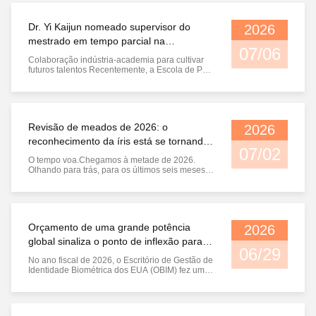
composta (CAGR) de 17,6%.Investimento do
governo de 25 milhões de dólares para ...
Dr. Yi Kaijun nomeado supervisor do
2026
mestrado em tempo parcial na
07/06
Universidade de Ciência e Tecnologia de
Colaboração indústria-academia para cultivar
Wuhan
futuros talentos Recentemente, a Escola de Pós-
Graduação da Universidade de Ciência e
Tecnologia de Wuhan nomeou oficialmente o Dr.
Yi Kaijun, fundador, presidente e gerente geral
da WuHan Homsh Technology Co., Ltd., como
supervisor de mestrado em tempo ...
Revisão de meados de 2026: o
2026
reconhecimento da íris está se tornando
07/02
uma opção obrigatória para a
O tempo voa.Chegamos à metade de 2026.
infraestrutura de identidade global
Olhando para trás, para os últimos seis meses, o
caminho do reconhecimento da íris está a
passar por uma transformação silenciosa, mas
profunda – não um avanço num único ponto de
tecnologia, mas uma atualização sistemática da
consciência geral do mercado. Desta ...
Orçamento de uma grande potência
2026
global sinaliza o ponto de inflexão para o
06/29
reconhecimento da íris
No ano fiscal de 2026, o Escritório de Gestão de
Identidade Biométrica dos EUA (OBIM) fez um
movimento que causou choque na indústria. Ele
atualizou o reconhecimento de íris de uma
"tecnologia de pista de nicho" para uma
modalidade obrigatória para a infraestrutura de