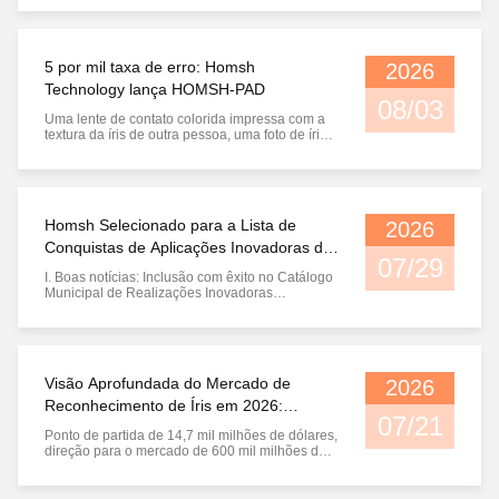
de 2026 do Departamento Provincial de Ciência
e Tecnologia de Hubei (Nº 165) Em julho de
2026, o Departamento Provincial de Ciência e
Tecnologia de Hubei divulgou a lista ...
5 por mil taxa de erro: Homsh
2026
Technology lança HOMSH-PAD
08/03
Uma lente de contato colorida impressa com a
textura da íris de outra pessoa, uma foto de íris
impressa em alta definição, um olho protético
realista ou uma imagem de íris sintetizada por IA
— todos esses compartilham uma coisa em
comum: eles podem enganar um sistema de
reconhecimento de íris que se ...
Homsh Selecionado para a Lista de
2026
Conquistas de Aplicações Inovadoras de
07/29
"IA + Manufatura" de Wuhan
I. Boas notícias: Inclusão com êxito no Catálogo
Municipal de Realizações Inovadoras
Recentemente, o Escritório Municipal de
Economia e Tecnologia da Informação de
Wuhan lançou o catálogo de anúncios públicos
de 2026 "AI + Manufacturing" realizações de
aplicativos inovadores. The project Intelligent ...
Visão Aprofundada do Mercado de
2026
Reconhecimento de Íris em 2026:
07/21
Começando em US$ 14,7 Bilhões,
Ponto de partida de 14,7 mil milhões de dólares,
Marchando em Direção à Era de US$
direção para o mercado de 600 mil milhões de
dólares Em 2026, o mercado global de
600 Bilhões
reconhecimento de íris atingirá US $ 14,72
bilhões com uma taxa de crescimento anual