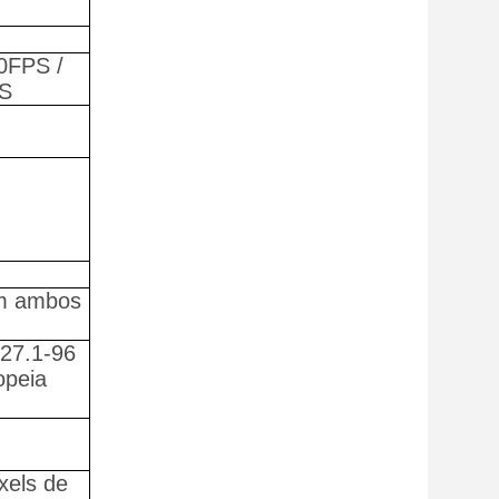
0FPS /
S
em ambos
27.1-96
opeia
xels de