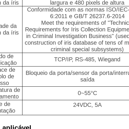
da íris
largura e 480 pixels de altura
Conformidade com as normas ISO/IEC
6:2011 e GB/T 26237.6-2014
Meet the requirements of "Technic
ade da
Requirements for Iris Collection Equipm
da íris
in Criminal Investigation Business" (used
construction of iris database of tens of mi
criminal special subsystems)
do de
TCP/IP, RS-485, Wiegand
icação
ace de
Bloqueio da porta/sensor da porta/interr
olo de
saída
sso
tura de
0~55°C
namento
e de
24VDC, 5A
ntação
aplicável