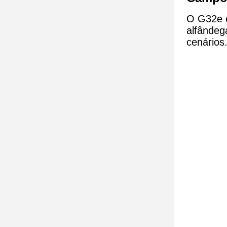
O G32e é
alfândeg
cenários