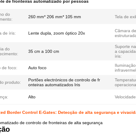
le de fronteiras automatizado por pessoas
ho do
260 mm* 206 mm* 105 mm
Tela de exi
mento:
Câmara de
de íris:
Lente dupla, zoom óptico 20x
estruturad
Suporte na
ia do
35 cm a 100 cm
a capacida
ecimento:
íris:
Iluminação
 de foco:
Auto foco
infraverme
Portões electrónicos de controlo de fr
Temperatu
o produto:
onteiras automatizados Iris
operaciona
nça:
Alto
Velocidade
ted Border Control E-Gates: Detecção de alta segurança e vivaci
matizado de controlo de fronteiras de alta segurança
ção