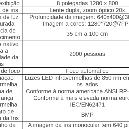
exibição
8 polegadas 1280 x 800
de íris
Lente dupla, zoom óptico 20x
 de luz
Profundidade da imagem: 640x400@3
turada
Imagem a cores: 1280*720@7FP
cia de
35 cm a 100 cm
cimento
 nativo
a a
2000 pessoas
dade da
is
de foco
Foco automático
nação
Luzes LED infravermelhas de 850 nm 
ermelha
os lados
a de
Conforme à norma americana ANSI RP-
rança
Conforme à mais elevada norma eur
ermelha
IEC/EN62471
to de
BMP
da íris
ho da
A imagem da íris monocular tem 640 pi