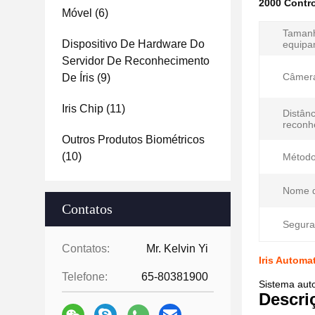
2000 Contro
Móvel
(6)
Taman
Dispositivo De Hardware Do
equipa
Servidor De Reconhecimento
Câmera 
De Íris
(9)
Iris Chip
(11)
Distânc
reconh
Outros Produtos Biométricos
(10)
Método
Nome d
Contatos
Segura
Contatos:
Mr. Kelvin Yi
Iris Automa
Telefone:
65-80381900
Sistema auto
Descri