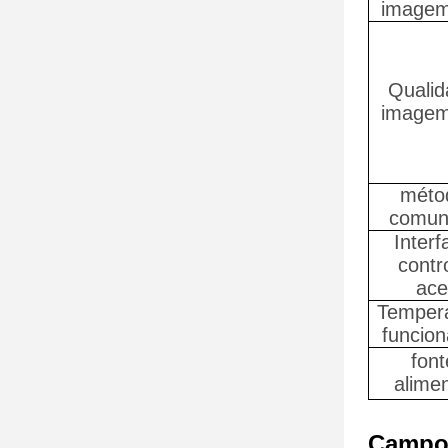
imagem 
Qualid
imagem 
méto
comun
Interf
contr
ace
Tempera
funcio
font
alime
Campo 