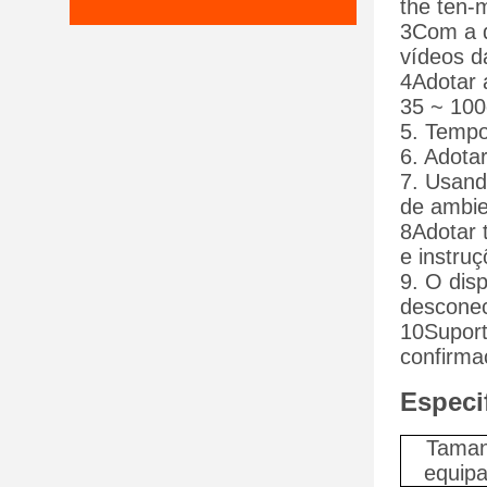
the ten-m
3Com a d
vídeos da
4Adotar 
35 ~ 10
5. Tempo
6. Adota
7. Usando
de ambie
8Adotar t
e instruç
9. O dis
desconec
10Suport
confirma
Especi
Taman
equip