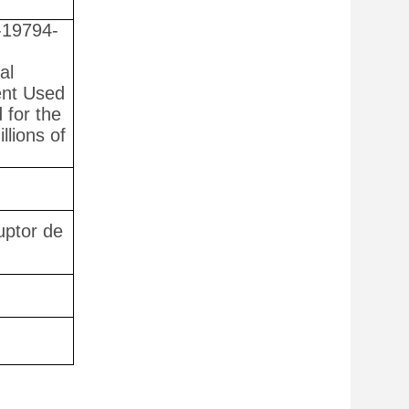
-19794-
al
ent Used
 for the
llions of
uptor de