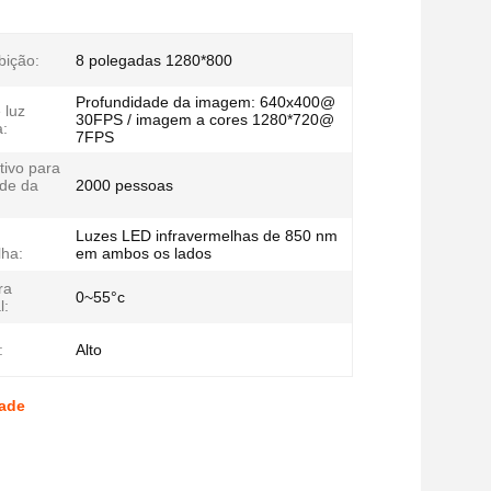
bição:
8 polegadas 1280*800
Profundidade da imagem: 640x400@
 luz
30FPS / imagem a cores 1280*720@
a:
7FPS
tivo para
de da
2000 pessoas
Luzes LED infravermelhas de 850 nm
lha:
em ambos os lados
ra
0~55°c
l:
:
Alto
dade