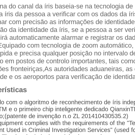
a do canal da íris baseia-se na tecnologia d
 íris da pessoa a verificar com os dados da í
ar com precisão as informações de identidade
ção da identidade da íris, se a pessoa a ser ve
irá automaticamente alarmar e registrar os da
Equipado com tecnologia de zoom automático, 
ápida e precisa qualquer posição no interval
ão em postos de controlo importantes, tais como
es fronteiriças,As autoridades aduaneiras, as 
de e os aeroportos para verificação de identida
rísticas
o com o algoritmo de reconhecimento de íris ind
TM e o primeiro chip inteligente dedicado Qianxin
;(patente de invenção n.o ZL 201410430535.2)
quipment complies with the requirements of the "Tec
 Used in Criminal Investigation Services" (used for