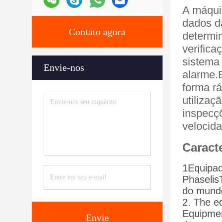
A máquin
dados da
Contato agora
determin
verifica
sistema 
Envie-nos
alarme.
forma r
utilizaç
inspecçõ
velocida
Caracte
1Equipad
Phaselis
do mundo
2. The e
Equipment
Envie