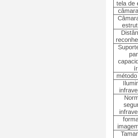
tela de 
câmara 
Câmara
estru
Distân
reconhe
Suporte
par
capaci
ír
método 
Ilumi
infrav
Norm
segu
infrav
forma
imagem 
Taman