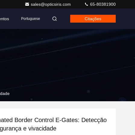
sales@opticsiris.com
65-80381900
entos
Citações
Portuguese
idade
mated Border Control E-Gates: Detecção
egurança e vivacidade