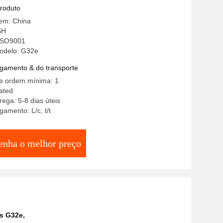
produto
gem: China
SH
 ISO9001
odelo: G32e
gamento & do transporte
e ordem mínima: 1
ated
ega: 5-8 dias úteis
amento: L/c, t/t
enha o melhor preço
is G32e
,