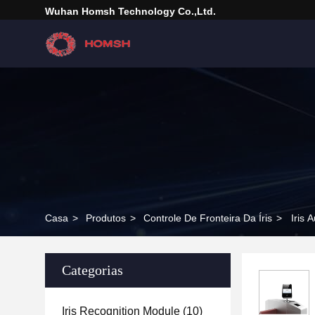
Wuhan Homsh Technology Co.,Ltd.
Casa
>
Produtos
>
Controle De Fronteira Da Íris
>
Iris 
Categorias
Iris Recognition Module
(10)