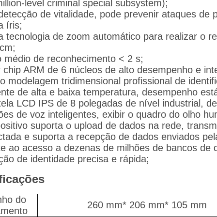
illion-level criminal special subsystem);
etecção de vitalidade, pode prevenir ataques de p
 íris;
a tecnologia de zoom automático para realizar o re
0cm;
 médio de reconhecimento < 2 s;
r chip ARM de 6 núcleos de alto desempenho e inte
 modelagem tridimensional profissional de identific
nte de alta e baixa temperatura, desempenho estáv
ela LCD IPS de 8 polegadas de nível industrial, des
ões de voz inteligentes, exibir o quadro do olho hu
positivo suporta o upload de dados na rede, trans
tada e suporta a recepção de dados enviados pel
e ao acesso a dezenas de milhões de bancos de d
ção de identidade precisa e rápida;
ficações
ho do
260 mm* 206 mm* 105 mm
amento