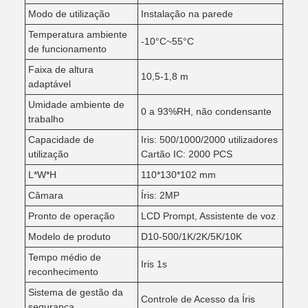
Modo de utilização
Instalação na parede
Temperatura ambiente
-10°C~55°C
de funcionamento
Faixa de altura
10,5-1,8 m
adaptável
Umidade ambiente de
0 a 93%RH, não condensante
trabalho
Capacidade de
Iris: 500/1000/2000 utilizadores
utilização
Cartão IC: 2000 PCS
L*W*H
110*130*102 mm
Câmara
Íris: 2MP
Pronto de operação
LCD Prompt, Assistente de voz
Modelo de produto
D10-500/1K/2K/5K/10K
Tempo médio de
Iris 1s
reconhecimento
Sistema de gestão da
Controle de Acesso da Íris
segurança