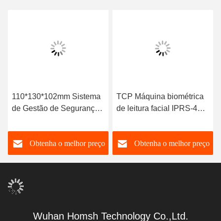
110*130*102mm Sistema
TCP Máquina biométrica
de Gestão de Segurança
de leitura facial IPRS-485
de Controlo de Acesso Iris
Máquina de identificação
facial para atendimento
o
Obtenha o melhor preço
Obtenha o melhor preço
Wuhan Homsh Technology Co.,Ltd.