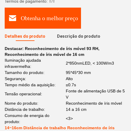
Termos de pagamento: T/T
Obtenha o melhor preço
Detalhes do produto
Descrição do produto
Destacar:
Reconhecimento de íris móvel 93 RH
,
Reconhecimento de íris móvel de 16 cm
Iluminação ajudada
2*850nmLED, < 100W/m3
infravermelha:
Tamanho do produto:
95*45*30 mm
Segurança:
Alto
Tempo médio da aquisição:
≤0.7s
Fonte de alimentação USB de 5
Tensão operacional:
V
Nome do produto:
Reconhecimento de íris móvel
Distância de trabalho:
14 a 16 cm
Consumo de energia do
<3>
produto:
14~16cm Distância de trabalho Reconhecimento de íris