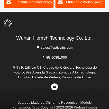
o
Obtenha o melhor preço
Obtenha o melhor preço
infravermelho
0,7s
Wuhan Homsh Technology Co.,Ltd.
sales@opticsiris.com
65-80381900
9 / F, Edifício C1, Cidade da Ciência e Tecnologia do
Futuro, 999 Avenida Gaoxin, Zona de Alta Tecnologia
Donghu, Cidade de Wuhan, Província de Hubei
Boa qualidade de China Iris Recognition Module
Fornecedor. © de Copyright 2023-2026 Wuhan Homsh