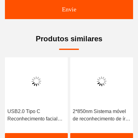
Envie
Produtos similares
USB2.0 Tipo C
2*850nm Sistema móvel
Reconhecimento facial
de reconhecimento de íris
portátil BMP 850nm LED
Sistema de
Iluminação assistida por
reconhecimento ocular