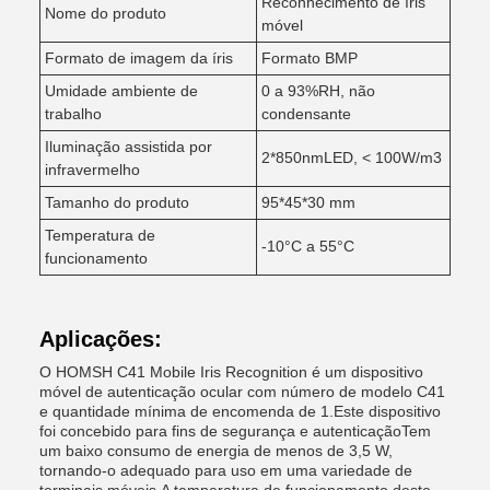
Reconhecimento de íris
Nome do produto
móvel
Formato de imagem da íris
Formato BMP
Umidade ambiente de
0 a 93%RH, não
trabalho
condensante
Iluminação assistida por
2*850nmLED, < 100W/m3
infravermelho
Tamanho do produto
95*45*30 mm
Temperatura de
-10°C a 55°C
funcionamento
Aplicações:
O HOMSH C41 Mobile Iris Recognition é um dispositivo
móvel de autenticação ocular com número de modelo C41
e quantidade mínima de encomenda de 1.Este dispositivo
foi concebido para fins de segurança e autenticaçãoTem
um baixo consumo de energia de menos de 3,5 W,
tornando-o adequado para uso em uma variedade de