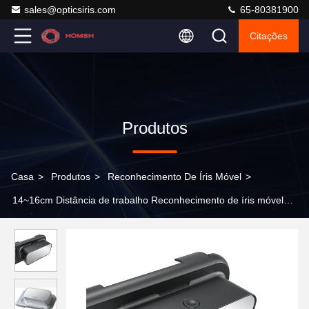
sales@opticsiris.com
65-80381900
Citações
Produtos
Casa
>
Produtos
>
Reconhecimento De Íris Móvel
>
14~16cm Distância de trabalho Reconhecimento de íris móvel
Funcionando 0-93 RH