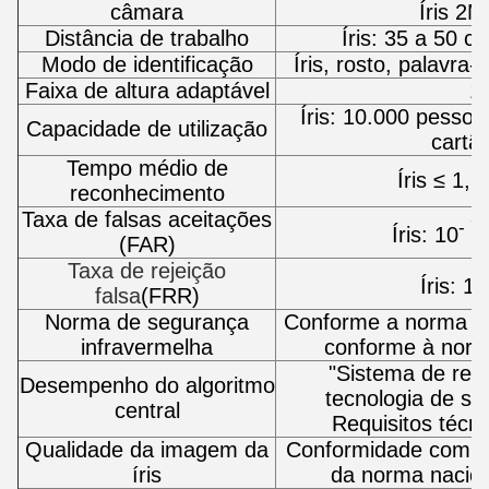
câmara
Íris 2M
Distância de trabalho
Íris: 35 a 50 c
Modo de identificação
Íris, rosto, palavra-
Faixa de altura adaptável
1
Íris: 10.000 pessoa
Capacidade de utilização
cartã
Tempo médio de
Íris ≤ 1,5
reconhecimento
Taxa de falsas aceitações
- 7
Íris: 10
,
(FAR)
Taxa de rejeição
Íris: 10
falsa
(FRR)
Norma de segurança
Conforme a norma a
infravermelha
conforme à nor
"Sistema de rec
Desempenho do algoritmo
tecnologia de s
central
Requisitos téc
Qualidade da imagem da
Conformidade com os
íris
da norma nacio