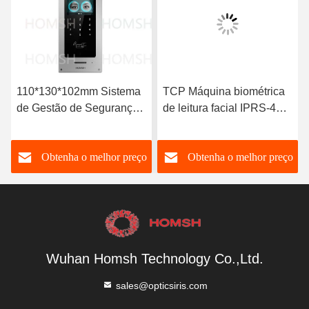
110*130*102mm Sistema
TCP Máquina biométrica
de Gestão de Segurança
de leitura facial IPRS-485
de Controlo de Acesso Iris
Máquina de identificação
facial para atendimento
o
Obtenha o melhor preço
Obtenha o melhor preço
Wuhan Homsh Technology Co.,Ltd.
sales@opticsiris.com