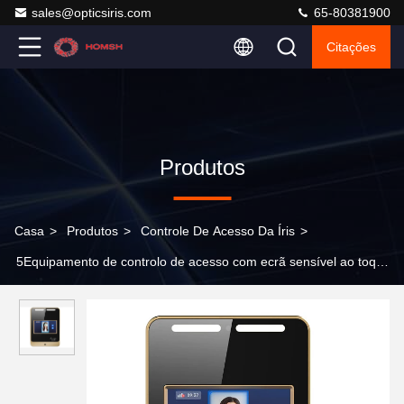
sales@opticsiris.com
65-80381900
Citações
Produtos
Casa
>
Produtos
>
Controle De Acesso Da Íris
>
5Equipamento de controlo de acesso com ecrã sensível ao toque
de 5 polegadas para edifícios inteligentes