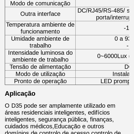
Modo de comunicação
DC/RJ45/RS-485/ saí
Outra interface
porta/interrup
Temperatura ambiente de
-10
funcionamento
Umidade ambiente de
0 a 93
trabalho
- 
Intensidade luminosa do
0~6000Lux ((l
ambiente de trabalho
Tensão de alimentação
DC
Modo de utilização
Instala
Pronto de operação
LED prompt,
Aplicação
O D35 pode ser amplamente utilizado em
áreas residenciais inteligentes, edifícios
inteligentes, segurança pública, finanças,
cuidados médicos,Educação e outros
domínios de controlo de acesso controlo de