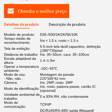
Obtenha o melhor preço
Detalhes do produto
Descrição do produto
Modelo de produto:
D35-/500/1K/2K/5K/10K
Tempo médio de
Íris < 1,5 s, rosto < 1,5 s
reconhecimento:
5.5-inch tela táctil capacitivo, definição
Tela de exibição:
1280*720pixel
Distância de trabalho:
Íris: 35~50cm, cara: 35~100cm
Escala adaptável da
1.4~1.9m
altura:
Operar a temperatura
-10C~55℃
ambiente:
Modo de uso:
Montagem da parede
- Não, não.:
215*165*42 mm
Câmera:
Iris: 2MP, rosto: 2MP
Iris, rosto, palavra-passe, cartão IC
Modo de identificação:
(opcional)
Umidade ambiental de
0 a 93% RH, não condensante
trabalho:
Modo de
TCP/IP
comunicação:
DC/RJ45/RS-485/ saída Wiegand/